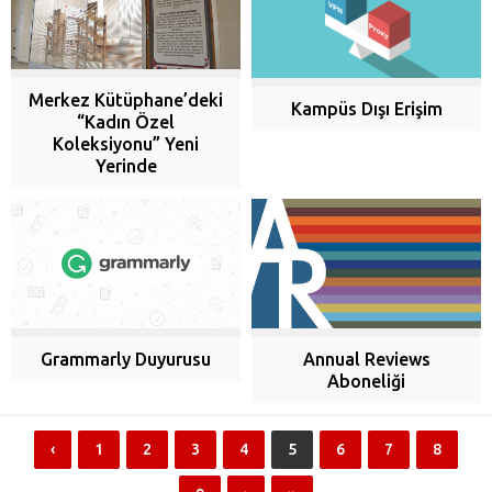
Merkez Kütüphane’deki
Kampüs Dışı Erişim
“Kadın Özel
Koleksiyonu” Yeni
Yerinde
Grammarly Duyurusu
Annual Reviews
Aboneliği
‹
1
2
3
4
5
6
7
8