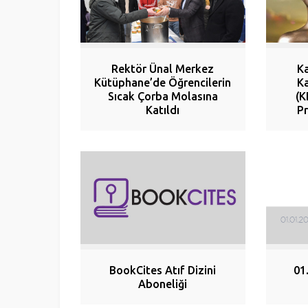
Rektör Ünal Merkez
Ka
Kütüphane’de Öğrencilerin
Ka
Sıcak Çorba Molasına
(K
Katıldı
P
BookCites Atıf Dizini
01
Aboneliği