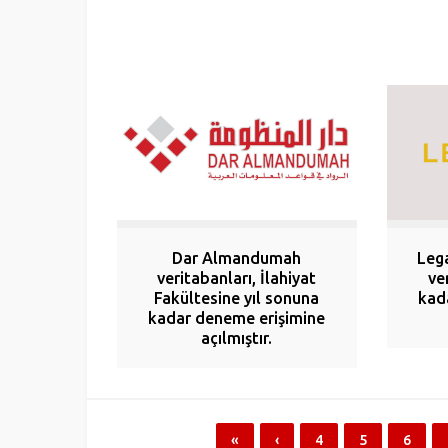
Dar Almandumah
Lega
veritabanları, İlahiyat
ve
Fakültesine yıl sonuna
kad
kadar deneme erişimine
açılmıştır.
«
‹
4
5
6