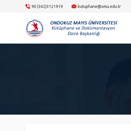
content
90 (362)3121919
kutuphane@omu.edu.tr