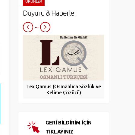
ÜRÜNLER
Duyuru & Haberler
LexiQamus (Osmanlıca Sözlük ve
Turcade
Kelime Çözücü)
Yay
GERİ BİLDİRİM İÇİN
TIKLAYINIZ