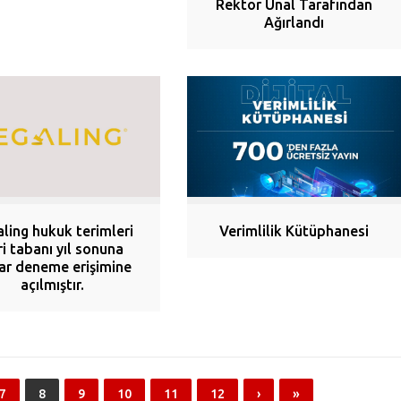
Rektör Ünal Tarafından
Ağırlandı
ling hukuk terimleri
Verimlilik Kütüphanesi
ri tabanı yıl sonuna
ar deneme erişimine
açılmıştır.
7
8
9
10
11
12
›
»