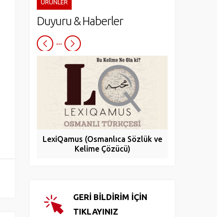
ÜRÜNLER
Duyuru & Haberler
LexiQamus (Osmanlıca Sözlük ve
Turcade
Kelime Çözücü)
Yay
GERİ BİLDİRİM İÇİN
TIKLAYINIZ