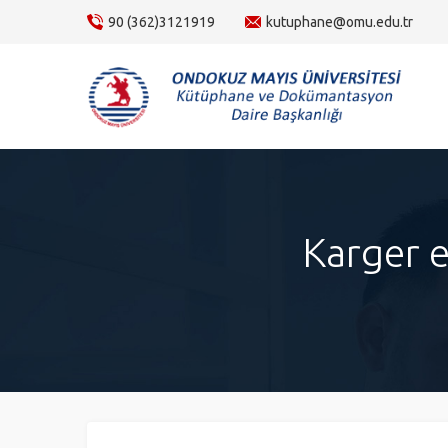
content
90 (362)3121919
kutuphane@omu.edu.tr
Karger e