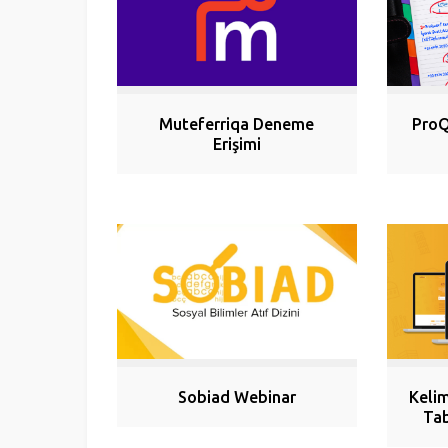
ProQ
Muteferriqa Deneme
Erişimi
Sobiad Webinar
Keli
Tab