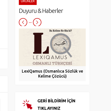
ÜRÜNLER
Duyuru & Haberler
LexiQamus (Osmanlıca Sözlük ve
Turcade
Kelime Çözücü)
Yay
GERİ BİLDİRİM İÇİN
TIKLAYINIZ