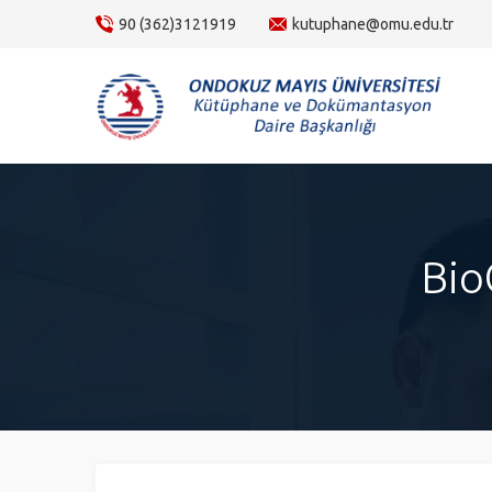
content
90 (362)3121919
kutuphane@omu.edu.tr
Bio