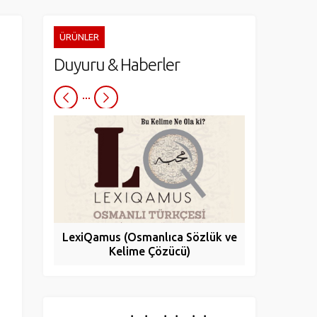
ÜRÜNLER
Duyuru & Haberler
LexiQamus (Osmanlıca Sözlük ve
Turcade
Kelime Çözücü)
Yay