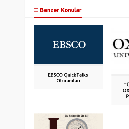
Benzer Konular
EBSCO QuickTalks
Oturumları
TÜ
OX
P