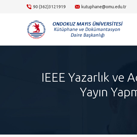
content
90 (362)3121919
kutuphane@omu.edu.tr
IEEE Yazarlık ve 
Yayın Yapm