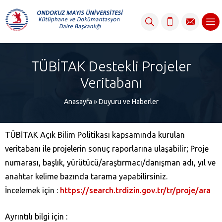
content
TÜBİTAK Destekli Projeler
Veritabanı
Anasayfa
»
Duyuru ve Haberler
TÜBİTAK Açık Bilim Politikası kapsamında kurulan
veritabanı ile projelerin sonuç raporlarına ulaşabilir; Proje
numarası, başlık, yürütücü/araştırmacı/danışman adı, yıl ve
anahtar kelime bazında tarama yapabilirsiniz.
İncelemek için :
https://search.trdizin.gov.tr/tr/proje/ara
Ayrıntılı bilgi için :