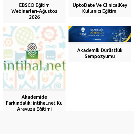
UptoDate Ve ClinicalKey
EBSCO Eğitim
Kullanıcı Eğitimi
Webinarları-Ağustos
2026
Akademik Dürüstlük
Sempozyumu
Akademide
Farkındalık: intihal.net Kullanıcı
Arayüzü Eğitimi
Copyright @ 2025 | Ondokuz Mayıs Üniversitesi - KDDB